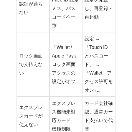
認証が通ら
ミス、パス
し、再登録・
ない
コード不一
再起動
致
設定 →
「Wallet /
「Touch ID
ロック画面
Apple Pay」
とパスコー
で支払えな
ロック画面
ド」 →
い
アクセスの
「Wallet」ア
設定がオフ
クセス許可を
オン に
エクスプレ
カード会社確
エクスプレ
ス機能未対
認、通常カー
スカードが
応カード、
ド支払いで代
使えない
機種制限
替