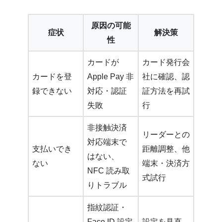
原因の可能
症状
解決策
性
カードが
カード発行会
カードを登
Apple Pay 非
社に確認、認
録できない
対応・認証
証方法を再試
失敗
行
非接触決済
リーダーとの
対応端末で
支払いでき
距離調整、他
はない、
ない
端末・決済方
NFC 読み取
式試行
りトラブル
指紋認証・
Face ID 設定
設定を見直